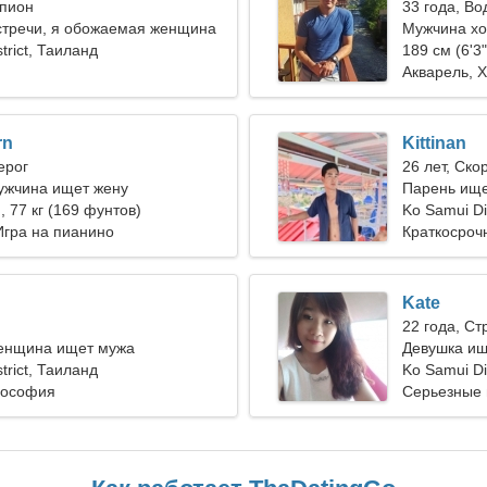
рпион
33 года, В
стречи, я обожаемая женщина
Мужчина хо
trict, Таиланд
23-31
189 см (6'3"
Акварель, 
rn
Kittinan
ерог
26 лет, Ско
ужчина ищет жену
Парень ище
), 77 кг (169 фунтов)
Ko Samui Dis
Игра на пианино
Краткосроч
Kate
22 года, Ст
енщина ищет мужа
Девушка ищ
trict, Таиланд
Ko Samui Di
лософия
Серьезные