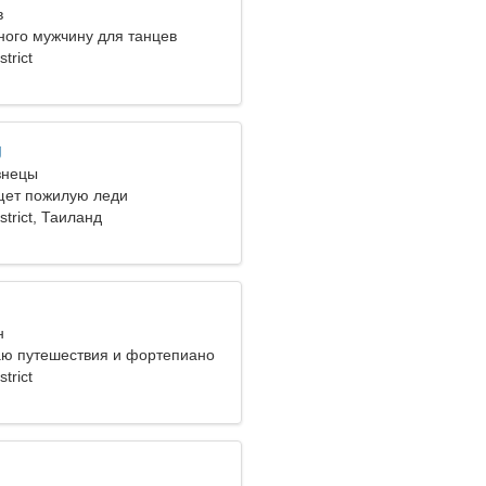
в
ного мужчину для танцев
trict
g
знецы
щет пожилую леди
strict, Таиланд
н
ю путешествия и фортепиано
trict