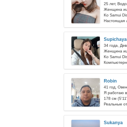
25 лет, Вод
Женщина ищ
Ko Samui Dis
Настоящая 
Supichaya
34 года, Де
Женщина ищ
Ko Samui Dis
Компьютерн
Программир
Robin
41 год, Ове
Я работаю в
горячая же
178 см (5'11
Реальные о
Sukanya