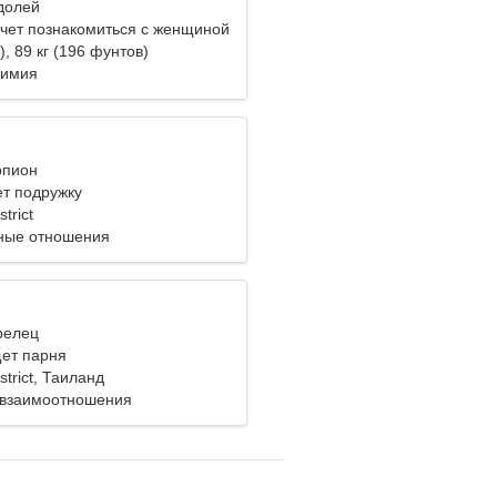
одолей
чет познакомиться с женщиной
), 89 кг (196 фунтов)
Химия
рпион
т подружку
trict
ные отношения
релец
ет парня
strict, Таиланд
 взаимоотношения