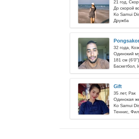
21 год, Ско
До скорой в
Ko Samui Dis
Дружба
Pongsako
32 года, Коз
Одинокий м
181 см (6'0"
Баскетбол, 
Gift
35 лет, Рак
Одинокая ж
Ko Samui Dis
Теннис, Фи