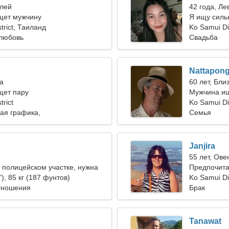
олей
42 года, Ле
ет мужчину
Я ищу силь
trict, Таиланд
Ko Samui Dis
любовь
Свадьба
Nattapon
ва
60 лет, Бли
ет пару
Мужчина и
trict
Ko Samui Di
ая графика,
Семья
ование
Janjira
н
55 лет, Ове
 полицейском участке, нужна
Предпочита
нщина
"), 85 кг (187 фунтов)
Ko Samui Dis
тношения
Брак
Tanawat