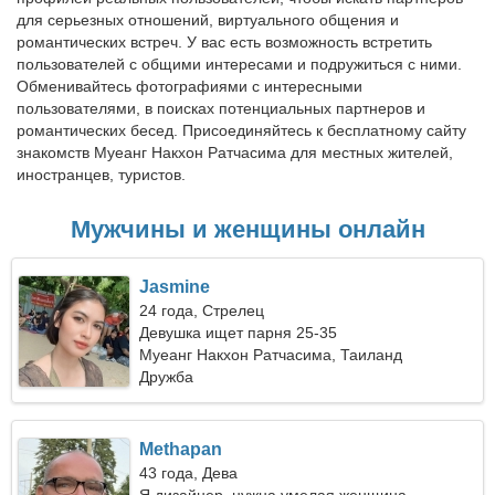
для серьезных отношений, виртуального общения и
романтических встреч. У вас есть возможность встретить
пользователей с общими интересами и подружиться с ними.
Обменивайтесь фотографиями с интересными
пользователями, в поисках потенциальных партнеров и
романтических бесед. Присоединяйтесь к бесплатному сайту
знакомств Муеанг Накхон Ратчасима для местных жителей,
иностранцев, туристов.
Мужчины и женщины онлайн
Jasmine
24 года, Стрелец
Девушка ищет парня 25-35
Муеанг Накхон Ратчасима, Таиланд
Дружба
Methapan
43 года, Дева