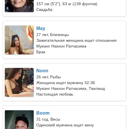
157 см (5'2"), 63 кг (138 фунтов)
Свадьба
May
27 лет, Близнецы
Зажигательная женщина ищет отношения
Муеанг Накхон Ратчасима
Брак
Noon
26 лет, Рыбы
Женщина ищет мужчину 32-36
Муеанг Накхон Ратчасима, Таиланд
Настоящая любовь
Boom
31 год, Весы
Одинокий мужчина ищет жену