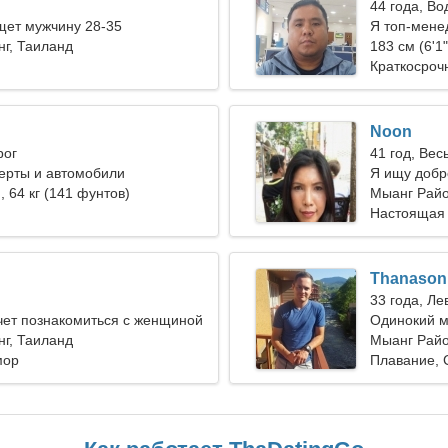
44 года, В
ет мужчину 28-35
Я топ-мене
г, Таиланд
183 см (6'1"
Краткосроч
Noon
рог
41 год, Вес
ерты и автомобили
Я ищу добр
), 64 кг (141 фунтов)
путешество
Мыанг Райо
Настоящая
Thanason
33 года, Ле
чет познакомиться с женщиной
Одинокий м
г, Таиланд
Мыанг Райо
мор
Плавание, 