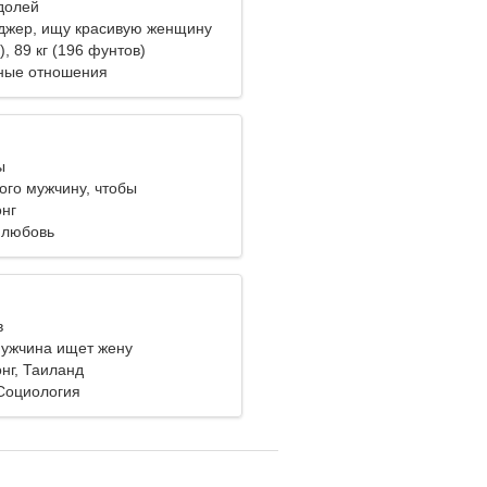
одолей
джер, ищу красивую женщину
), 89 кг (196 фунтов)
ные отношения
ы
ого мужчину, чтобы
вать вместе
нг
 любовь
в
ужчина ищет жену
нг, Таиланд
Социология