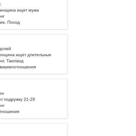
к
женщина ищет мужа
нг
ие, Поход
одолей
енщина ищет длительные
нг, Таиланд
 взаимоотношения
ен
т подружку 21-29
нг
отношения