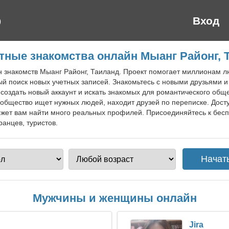
Вход
тные знакомства онлайн Мыанг Районг, 
н знакомств Мыанг Районг, Таиланд. Проект помогает миллионам л
й поиск новых учетных записей. Знакомьтесь с новыми друзьями и
создать новый аккаунт и искать знакомых для романтического общ
ообщество ищет нужных людей, находит друзей по переписке. Досту
ет вам найти много реальных профилей. Присоединяйтесь к бесп
анцев, туристов.
Мужчины и женщины онлайн
Jira