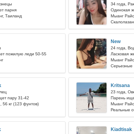
изнецы
34 года, Ра
ет парня
Одинокая 
г, Таиланд
Мыанг Райо
Скалолазан
New
ы
24 года, В
ет пожилую леди 50-55
Ласковая ж
нг
отношения
Мыанг Райо
Серьезные
k
Kritsana
елец
23 года, Ов
ет пару 31-42
Парень ище
), 56 кг (123 фунтов)
Мыанг Райо
Реальные 
k
Kiadtisak