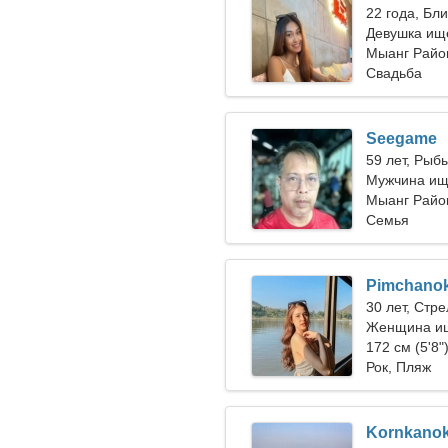
22 года, Бл
Девушка ищ
Мыанг Район
Свадьба
Seegame
59 лет, Рыб
Мужчина ищ
Мыанг Райо
Семья
Pimchano
30 лет, Стр
Женщина ищ
172 см (5'8"
Рок, Пляж
Kornkano