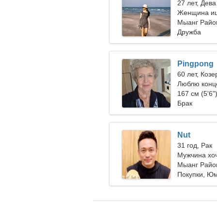
27 лет, Дева
Женщина ищ
Мыанг Район
Дружба
Pingpong
60 лет, Козе
Люблю конц
167 см (5'6"
Брак
Nut
31 год, Рак
Мужчина хо
Мыанг Район
Покупки, Ю