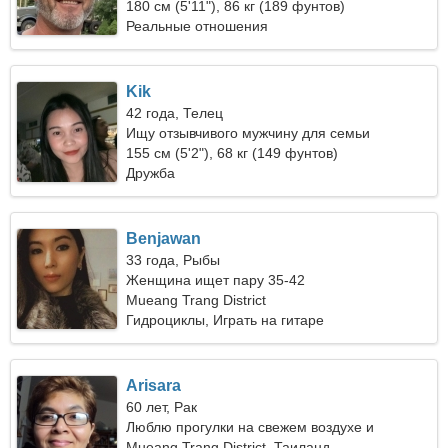
исключительную женщину
180 см (5'11"), 86 кг (189 фунтов)
Реальные отношения
Kik
42 года, Телец
Ищу отзывчивого мужчину для семьи
155 см (5'2"), 68 кг (149 фунтов)
Дружба
Benjawan
33 года, Рыбы
Женщина ищет пару 35-42
Mueang Trang District
Гидроциклы, Играть на гитаре
Arisara
60 лет, Рак
Люблю прогулки на свежем воздухе и
концерты
Mueang Trang District, Таиланд