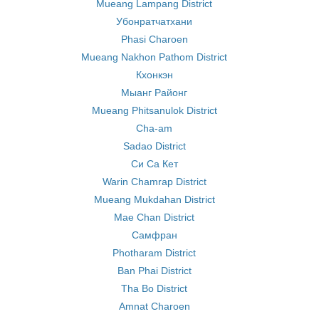
Mueang Lampang District
Убонратчатхани
Phasi Charoen
Mueang Nakhon Pathom District
Кхонкэн
Мыанг Районг
Mueang Phitsanulok District
Cha-am
Sadao District
Си Са Кет
Warin Chamrap District
Mueang Mukdahan District
Mae Chan District
Самфран
Photharam District
Ban Phai District
Tha Bo District
Amnat Charoen